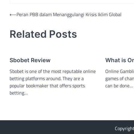
Post
⟵
Peran PBB dalam Menanggulangi Krisis Iklim Global
navigation
Related Posts
Sbobet Review
What is O
Sbobet is one of the most reputable online
Online Gambli
betting platforms around. They are a
games of chanc
popular bookmaker that offers sports
can be done…
betting…
Copyrigh