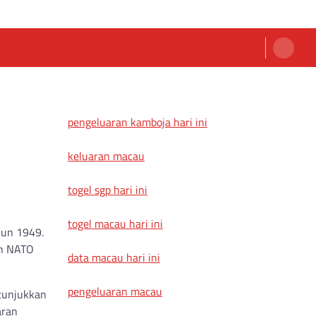
pengeluaran kamboja hari ini
keluaran macau
togel sgp hari ini
togel macau hari ini
hun 1949.
an NATO
data macau hari ini
pengeluaran macau
itunjukkan
aran