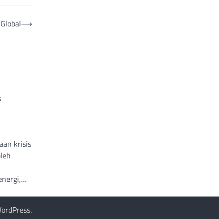
Global
⟶
s
aan krisis
oleh
energi,…
ordPress
.