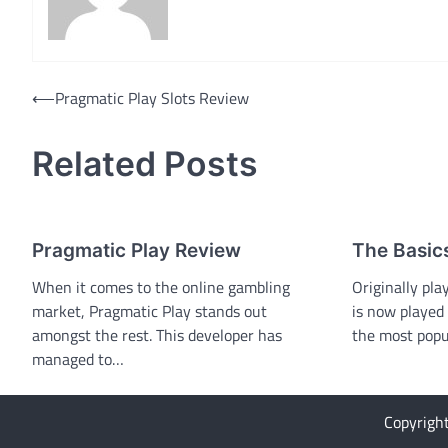
Post
⟵
Pragmatic Play Slots Review
navigation
Related Posts
Pragmatic Play Review
The Basic
When it comes to the online gambling
Originally pla
market, Pragmatic Play stands out
is now played 
amongst the rest. This developer has
the most pop
managed to…
Copyrigh