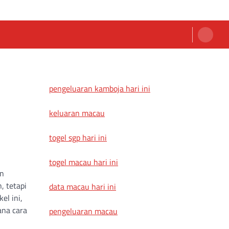
pengeluaran kamboja hari ini
keluaran macau
togel sgp hari ini
togel macau hari ini
an
, tetapi
data macau hari ini
el ini,
ana cara
pengeluaran macau