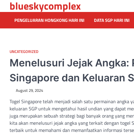
blueskycomplex
Skip
to
content
PENGELUARAN HONGKONG HARI INI
DATA SGP HARI INI
UNCATEGORIZED
Menelusuri Jejak Angka:
Singapore dan Keluaran 
August 29, 2024
Togel Singapore telah menjadi salah satu permainan angka ya
keluaran SGP untuk mengetahui hasil undian yang dapat men
juga merupakan sebuah strategi bagi banyak orang yang men
kita akan menelusuri jejak angka yang terkait dengan togel
terbaik untuk memahami dan memanfaatkan informasi terse