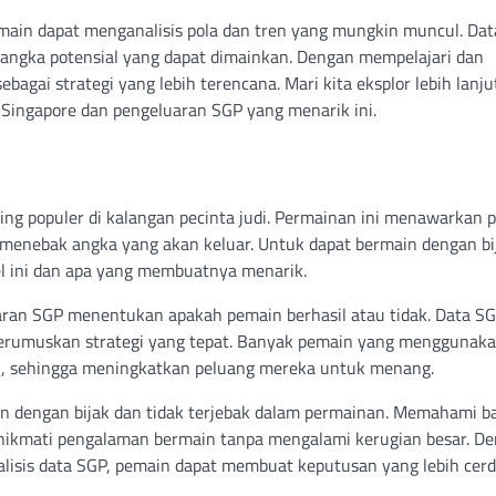
main dapat menganalisis pola dan tren yang mungkin muncul. Da
gka potensial yang dapat dimainkan. Dengan mempelajari dan
bagai strategi yang lebih terencana. Mari kita eksplor lebih lanju
 Singapore dan pengeluaran SGP yang menarik ini.
ling populer di kalangan pecinta judi. Permainan ini menawarkan 
enebak angka yang akan keluar. Untuk dapat bermain dengan bi
l ini dan apa yang membuatnya menarik.
uaran SGP menentukan apakah pemain berhasil atau tidak. Data S
merumuskan strategi yang tepat. Banyak pemain yang menggunaka
, sehingga meningkatkan peluang mereka untuk menang.
in dengan bijak dan tidak terjebak dalam permainan. Memahami b
nikmati pengalaman bermain tanpa mengalami kerugian besar. D
isis data SGP, pemain dapat membuat keputusan yang lebih cer