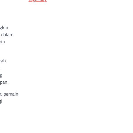
gkin
n dalam
bih
rah.
n
g
pan.
r, pemain
gi