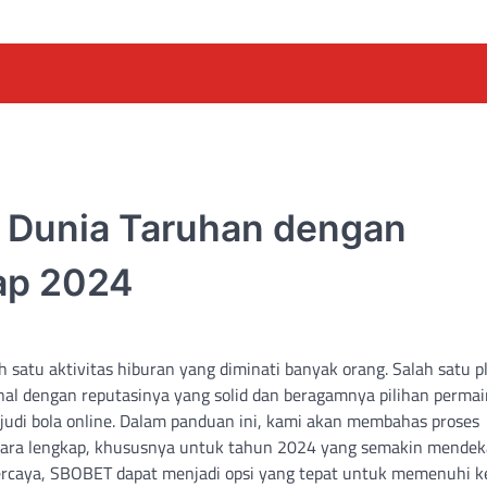
 Dunia Taruhan dengan
ap 2024
 satu aktivitas hiburan yang diminati banyak orang. Salah satu p
al dengan reputasinya yang solid dan beragamnya pilihan perma
udi bola online. Dalam panduan ini, kami akan membahas proses
ra lengkap, khususnya untuk tahun 2024 yang semakin mendekat
ercaya, SBOBET dapat menjadi opsi yang tepat untuk memenuhi 