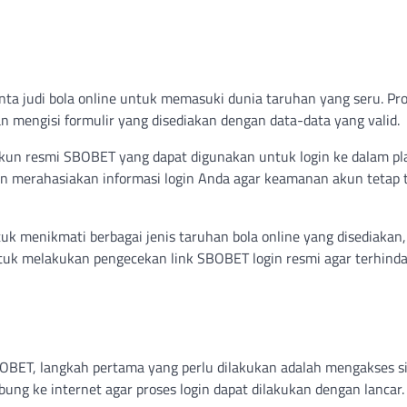
nta judi bola online untuk memasuki dunia taruhan yang seru. Pr
n mengisi formulir yang disediakan dengan data-data yang valid.
 akun resmi SBOBET yang dapat digunakan untuk login ke dalam pl
n merahasiakan informasi login Anda agar keamanan akun tetap t
k menikmati berbagai jenis taruhan bola online yang disediakan,
untuk melakukan pengecekan link SBOBET login resmi agar terhinda
BET, langkah pertama yang perlu dilakukan adalah mengakses si
g ke internet agar proses login dapat dilakukan dengan lancar.