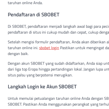
taruhan online Anda.
Pendaftaran di SBOBET
Di SBOBET, pendaftaran menjadi langkah awal bagi para peci
pendaftaran di situs ini cukup mudah dan cepat, cukup denga
Setelah mengisi formulir pendaftaran, Anda akan diberikan
taruhan online ini.
sbobet login
Pastikan untuk mengingat da
dengan baik.
Dengan akun SBOBET yang sudah didaftarkan, Anda siap untu
dari liga top Eropa hingga pertandingan lokal. Jangan lupa 
situs palsu yang berpotensi merugikan.
Langkah Login ke Akun SBOBET
Untuk memulai petualangan taruhan online Anda dengan SBO
SBOBET. Pastikan Anda menggunakan perangkat yang terhubun