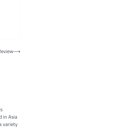
Review
⟶
ts
 in Asia
a variety