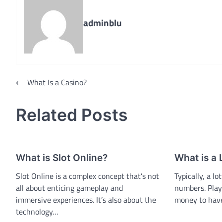
adminblu
Post
⟵
What Is a Casino?
navigation
Related Posts
What is Slot Online?
What is a 
Slot Online is a complex concept that’s not
Typically, a l
all about enticing gameplay and
numbers. Play
immersive experiences. It’s also about the
money to hav
technology…