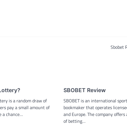
Sbobet 
Lottery?
SBOBET Review
ottery is a random draw of
SBOBET is an international spor
ers pay a small amount of
bookmaker that operates licensed
e a chance…
and Europe. The company offers 
of betting…